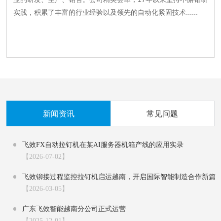
实践，积累了丰富的行业经验以及领先的自动化紧固技术......
新闻资讯
常见问题
飞效FX自动拉钉机在某AI服务器机箱产线的应用实录‌
【2026-07-02】
飞效铆接过程监控拉钉机启运越南，开启国际智能制造合作新篇
章
【2026-03-05】
广东飞效智能越南分公司正式运营
【2025-12-01】