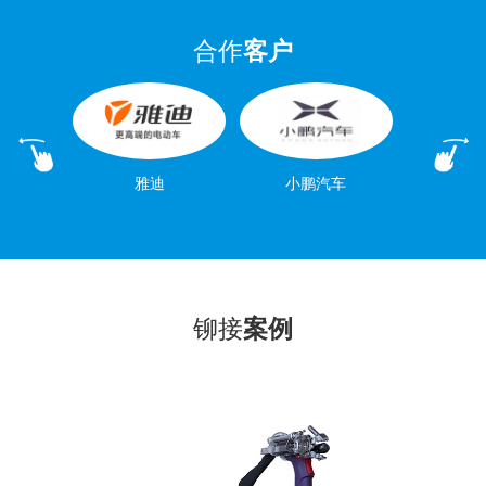
合作
客户
雅迪
小鹏汽车
铆接
案例