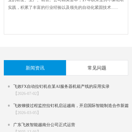
实践，积累了丰富的行业经验以及领先的自动化紧固技术......
新闻资讯
常见问题
飞效FX自动拉钉机在某AI服务器机箱产线的应用实录‌
【2026-07-02】
飞效铆接过程监控拉钉机启运越南，开启国际智能制造合作新篇
章
【2026-03-05】
广东飞效智能越南分公司正式运营
【2025-12-01】