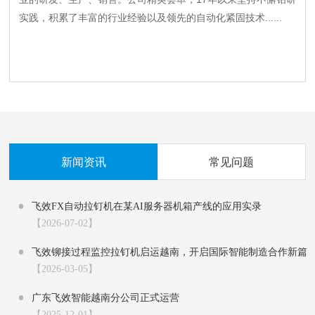
实践，积累了丰富的行业经验以及领先的自动化紧固技术......
新闻资讯
常见问题
飞效FX自动拉钉机在某AI服务器机箱产线的应用实录‌
【2026-07-02】
飞效铆接过程监控拉钉机启运越南，开启国际智能制造合作新篇
章
【2026-03-05】
广东飞效智能越南分公司正式运营
【2025-12-01】