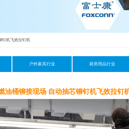
芯铆钉机飞效拉钉机
户外家具行业
厨房用品行业
燃油桶铆接现场 自动抽芯铆钉机飞效拉钉