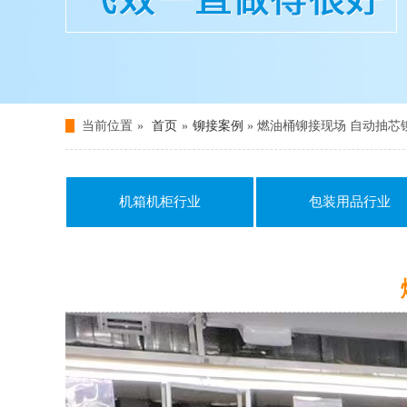
当前位置
»
首页
»
铆接案例
» 燃油桶铆接现场 自动抽
机箱机柜行业
包装用品行业