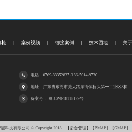
钉枪
|
案例视频
|
铆接案例
|
技术园地
|
关
电话：0769-33352837 /136-5014-9730
地址：广东省东莞市莞太路厚街镇桥头第一工业区8栋
备案号：
粤ICP备18118179号
技有限公司 © Copyright 2018
【后台管理】
【BMAP】【GMAP】